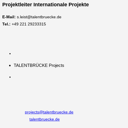
Projektleiter Internationale Projekte
E-Mail:
s.leist@talentbruecke.de
Tel.:
+49 221 29233315
TALENTBRÜCKE Projects
Kontakt
Adresse:
Burgmauer 60, 50667 Köln
Telefon:
+49 221 292333 0
Email:
projects@talentbruecke.de
Opens in your application
Website:
talentbruecke.de