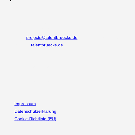
Kontakt
Adresse:
Burgmauer 60, 50667 Köln
Telefon:
+49 221 292333 0
Email:
projects@talentbruecke.de
Opens in your application
Website:
talentbruecke.de
Follow Us
Opens in a new tab
Opens in a new tab
Opens in a new tab
Information
Impressum
Datenschutzerklärung
Cookie-Richtlinie (EU)